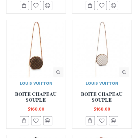
LOUIS VUITTON
LOUIS VUITTON
BOITE CHAPEAU
BOITE CHAPEAU
SOUPLE
SOUPLE
$168.00
$168.00