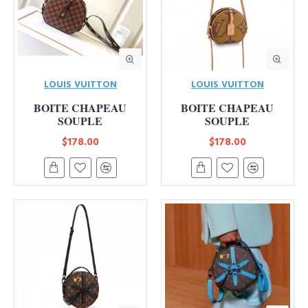
LOUIS VUITTON
LOUIS VUITTON
BOITE CHAPEAU
BOITE CHAPEAU
SOUPLE
SOUPLE
$178.00
$178.00