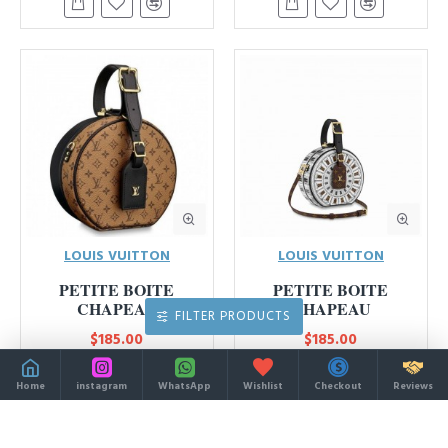
LOUIS VUITTON
LOUIS VUITTON
PETITE BOITE
PETITE BOITE
CHAPEAU
CHAPEAU
FILTER PRODUCTS
$185.00
$185.00
Home
instagram
WhatsApp
Wishlist
Checkout
Reviews