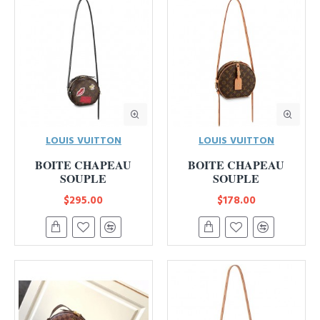
LOUIS VUITTON
LOUIS VUITTON
BOITE CHAPEAU
BOITE CHAPEAU
SOUPLE
SOUPLE
$295.00
$178.00