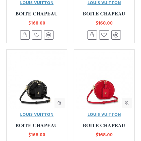
LOUIS VUITTON
LOUIS VUITTON
BOITE CHAPEAU
BOITE CHAPEAU
$168.00
$168.00
LOUIS VUITTON
LOUIS VUITTON
BOITE CHAPEAU
BOITE CHAPEAU
$168.00
$168.00