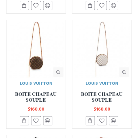
LOUIS VUITTON
LOUIS VUITTON
BOITE CHAPEAU
BOITE CHAPEAU
SOUPLE
SOUPLE
$168.00
$168.00