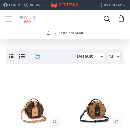
REVIEWS
$
LOGIN
REGISTER
US DOLLAR
Boite chapeau